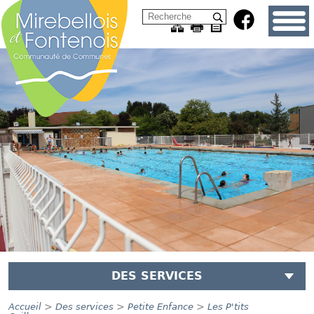
DES SERVICES
>
>
>
Accueil
Des services
Petite Enfance
Les P'tits