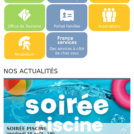
Office de Tourisme
Portail Familles
Associations
Des services à côté
de chez vous
Mirabellum
NOS ACTUALITÉS
SOIRÉE PISCINE
Vendredi 28 août - 19h