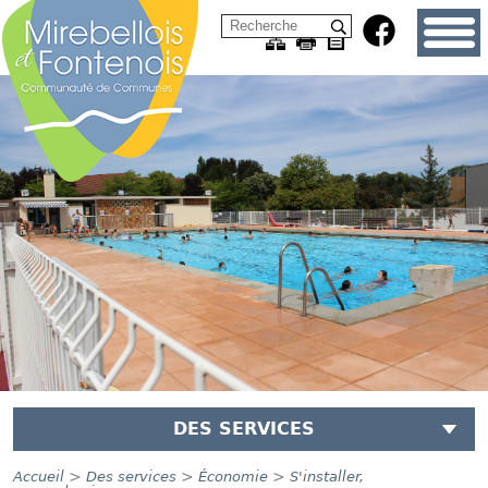
DES SERVICES
>
>
>
Accueil
Des services
Économie
S'installer,