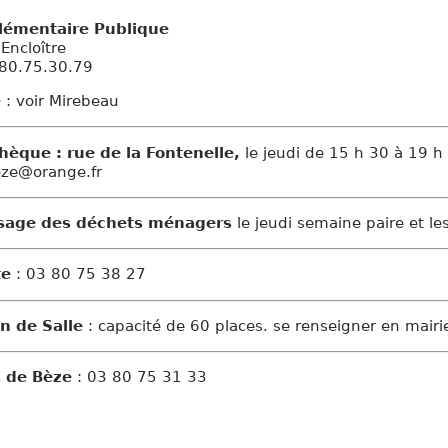
Elémentaire Publique
'Encloître
3.80.75.30.79
e
: voir Mirebeau
thèque : rue de la Fontenelle,
le jeudi de 15 h 30 à 19 h 
ze@orange.fr
age des déchets ménagers
le jeudi semaine paire et l
te
: 03 80 75 38 27
n de Salle
: capacité de 60 places. se renseigner en mairi
s de Bèze
: 03 80 75 31 33