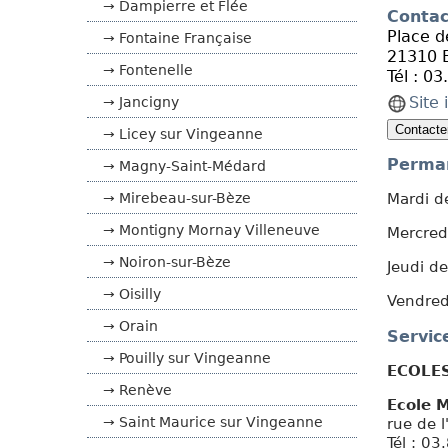
Dampierre et Flée
Contac
Orain
Place d
Fontaine Française
Pouilly sur Vingeanne
21310 
Renève
Fontenelle
Tél :
03.
Saint Maurice sur Vingeanne
Saint Seine sur Vingeanne
Site 
Jancigny
Savolles
Licey sur Vingeanne
Tanay
Trochères
Perma
Magny-Saint-Médard
Viévigne
Mardi d
Mirebeau-sur-Bèze
Montigny Mornay Villeneuve
Mercred
Noiron-sur-Bèze
Jeudi d
Oisilly
Vendred
Orain
Servic
Pouilly sur Vingeanne
ECOLE
Renève
Ecole 
Saint Maurice sur Vingeanne
rue de l
Tél : 0