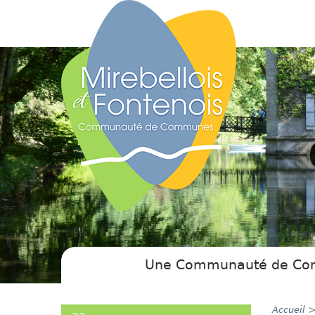
Une Communauté de C
32 communes
Petite Enfance
Aménagement du territoire
Accueil