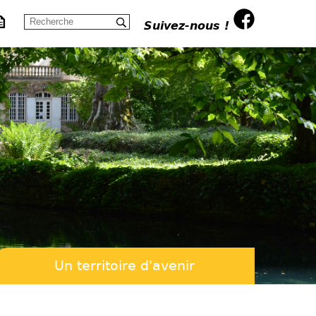
Suivez-nous !
Un territoire d'avenir
us
e culturelle et sportive
s projets