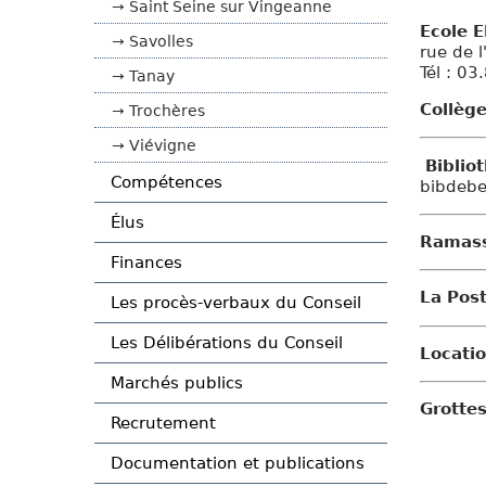
Saint Seine sur Vingeanne
Ecole 
Savolles
rue de l
Tél : 0
Tanay
Collèg
Trochères
Viévigne
Biblio
Compétences
bibdebe
Élus
Ramass
Finances
La Pos
Les procès-verbaux du Conseil
Les Délibérations du Conseil
Locatio
Marchés publics
Grotte
Recrutement
Documentation et publications