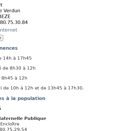
t
Conseil du 13 février 2025
In
Vo
e Verdun
Conseil du 7 avril 2025
BEZE
J
Conseil du 19 juin 2025
80.75.30.84
N
Conseil du 25 septembre 2025
F
Conseil du 5 novembre 2025
internet
S
Conseil du 3 décembre 2025
D
Conseil du 5 mars 2026
Conseil du 9 avril 2026
nences
Conseil du 18 juin 2026
e 14h à 17h45
i de 8h30 à 12h
e 8h45 à 12h
i de 10h à 12h et de 13h45 à 17h30.
es à la population
S
Maternelle Publique
'Encloître
3.80.75.29.54